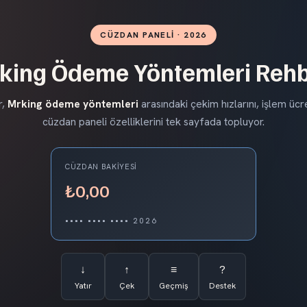
CÜZDAN PANELI · 2026
king Ödeme Yöntemleri Rehb
r,
Mrking ödeme yöntemleri
arasındaki çekim hızlarını, işlem ücre
cüzdan paneli özelliklerini tek sayfada topluyor.
CÜZDAN BAKIYESI
₺0,00
•••• •••• •••• 2026
↓
↑
≡
?
Yatır
Çek
Geçmiş
Destek