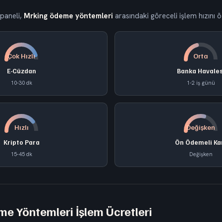
paneli,
Mrking ödeme yöntemleri
arasındaki göreceli işlem hızını ö
Çok Hızlı
Orta
E-Cüzdan
Banka Havales
10-30 dk
1-2 iş günü
Hızlı
Değişken
Kripto Para
Ön Ödemeli Ka
15-45 dk
Değişken
e Yöntemleri İşlem Ücretleri