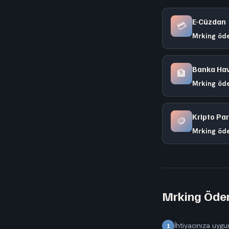
E-Cüzdan
💳
Mrking öd
Banka Hav
🏦
Mrking öd
Kripto Pa
🪙
Mrking öd
Mrking Ödem
İhtiyacınıza uygun
1