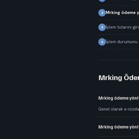
Mrking ödeme y
2
İşlem tutarını gir
3
İşlem durumunu 
4
Mrking Ödem
Mrking ödeme yöntem
Genel olarak e-cüzd
Mrking ödeme yöntem