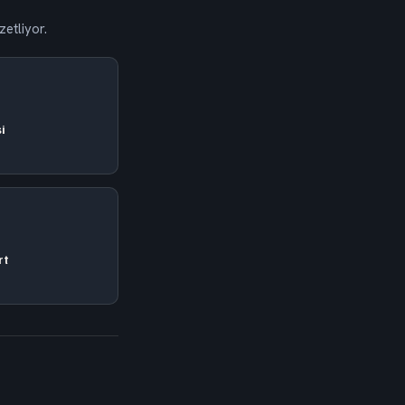
zetliyor.
i
rt