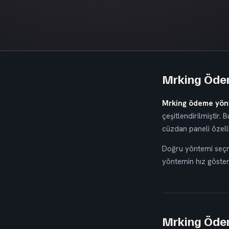
Mrking Ödem
Mrking ödeme yön
çeşitlendirilmiştir.
cüzdan paneli özellik
Doğru yöntemi se
yöntemin hız gösterg
Mrking Ödem